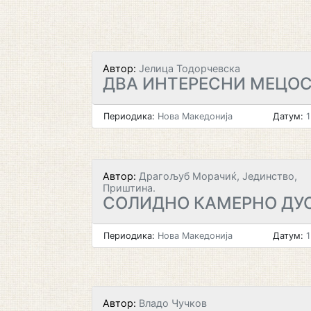
Автор:
Јелица Тодорчевска
ДВА ИНТЕРЕСНИ МЕЦО
Периодика:
Нова Македонија
Датум:
1
Автор:
Драгољуб Морачиќ, Јединство,
Приштина.
СОЛИДНО КАМЕРНО ДУ
Периодика:
Нова Македонија
Датум:
1
Автор:
Владо Чучков