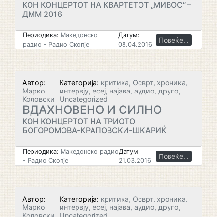
КОН КОНЦЕРТОТ НА КВАРТЕТОТ „МИВОС“ –
ДММ 2016
Периодика:
Македонско
Датум:
Повеќе...
радио - Радио Скопје
08.04.2016
Автор:
Категорија:
критика, Осврт, хроника,
Марко
интервју, есеј, најава, аудио, друго,
Коловски
Uncategorized
ВДАХНОВЕНО И СИЛНО
КОН КОНЦЕРТОТ НА ТРИОТО
БОГОРОМОВА-КРАПОВСКИ-ШКАРИЌ
Периодика:
Македонско радио
Датум:
Повеќе...
- Радио Скопје
21.03.2016
Автор:
Категорија:
критика, Осврт, хроника,
Марко
интервју, есеј, најава, аудио, друго,
Коловски
Uncategorized