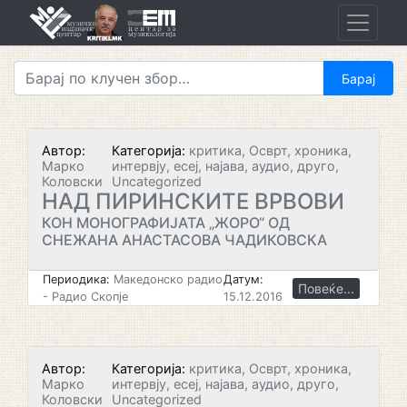
Skip
to
content
Автор:
Категорија:
критика, Осврт, хроника,
Марко
интервју, есеј, најава, аудио, друго,
Коловски
Uncategorized
НАД ПИРИНСКИТЕ ВРВОВИ
КОН МОНОГРАФИЈАТА „ЖОРО“ ОД
СНЕЖАНА АНАСТАСОВА ЧАДИКОВСКА
Периодика:
Македонско радио
Датум:
Повеќе...
- Радио Скопје
15.12.2016
Автор:
Категорија:
критика, Осврт, хроника,
Марко
интервју, есеј, најава, аудио, друго,
Коловски
Uncategorized