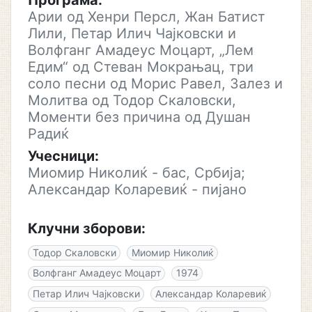
Програма:
Арии од Хенри Персл, Жан Батист
Лили, Петар Илич Чајковски и
Волфганг Амадеус Моцарт, „Лем
Едим“ од Стеван Мокрањац, три
соло песни од Морис Равел, Залез и
Молитва од Тодор Скаловски,
Моменти без причина од Душан
Радиќ
Учесници:
Миомир Николиќ - бас, Србија;
Александар Коларевиќ - пијано
Клучни зборови:
Тодор Скаловски
Миомир Николиќ
Волфганг Амадеус Моцарт
1974
Петар Илич Чајковски
Александар Коларевиќ