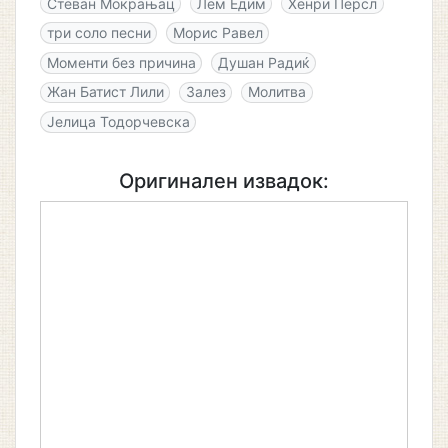
Стеван Мокрањац
Лем Едим
Хенри Персл
три соло песни
Морис Равел
Моменти без причина
Душан Радиќ
Жан Батист Лили
Залез
Молитва
Јелица Тодорчевска
Оригинален извадок: