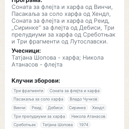
Програма:
Соната за флејта и харфа од Винчи,
Пасакаља за соло харфа од Хендл,
Соната за флејта и харфа од Реид,
„Сиринке“ за флејта од Дебиси, Три
прелудиуми за харфа од Среботњак
и Три фрагменти од Лутославски.
Учесници:
Татјана Шопова - харфа; Никола
Атанасов - флејта
Клучни зборови:
Три фрагменти
Соната за флејта и харфа
Пасакаља за соло харфа
Владо Чучков
Винчи
Реид
Дебиси
Сиринке
Хендл
Три прелудиуми за харфа
Никола Атанасов
Среботњак
Татјана Шопова
1974