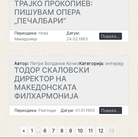
ТРАЈКО ПРОКОПИЕВ:
ПИШУВАМ ОПЕРА
„ПЕЧАЛБАРИ“
Периодика:
Нова
Датум:
Повеќе...
Македонија
24.02.1963
Автор:
Петре Богданов Кочко
Категорија:
интервју
ТОДОР СКАЛОВСКИ
ДИРЕКТОР НА
МАКЕДОНСКАТА
ФИЛХАРМОНИЈА
Повеќе...
Периодика:
Разгледи
Датум:
01.01.1955
«
1
...
6
7
8
9
10
11
12
13