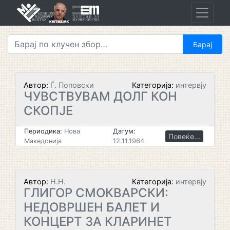
Skip
to
content
Автор:
Ѓ. Поповски
Категорија:
интервју
ЧУВСТВУВАМ ДОЛГ КОН
СКОПЈЕ
Периодика:
Нова
Датум:
Повеќе...
Македонија
12.11.1964
Автор:
Н.Н.
Категорија:
интервју
ГЛИГОР СМОКВАРСКИ:
НЕДОВРШЕН БАЛЕТ И
КОНЦЕРТ ЗА КЛАРИНЕТ