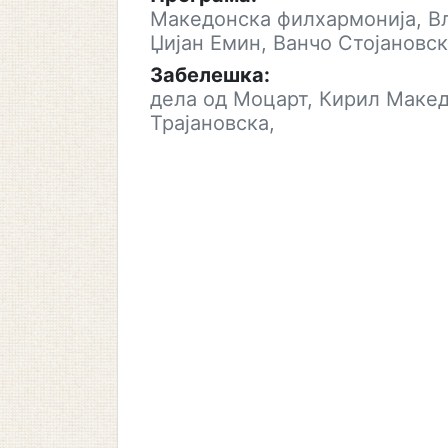
Македонска филхармонија, В
Џијан Емин, Ванчо Стојановск
Забелешка:
дела од Моцарт, Кирил Маке
Трајановска,