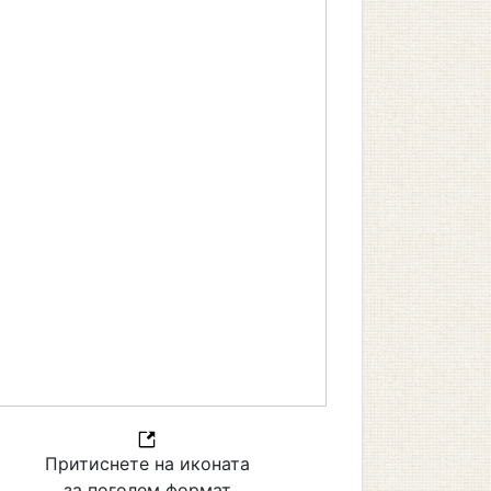
Притиснете на иконата
за поголем формат