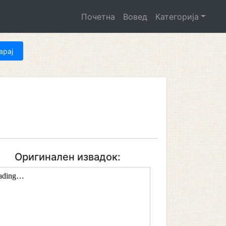
Почетна
Вовед
Категорија
Оригинален извадок: