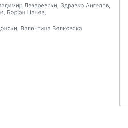
ладимир Лазаревски, Здравко Ангелов,
и, Борјан Цанев,
донски, Валентина Велковска