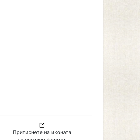
Притиснете на иконата
за поголем формат