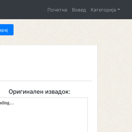
Почетна
Вовед
Категорија
Оригинален извадок: