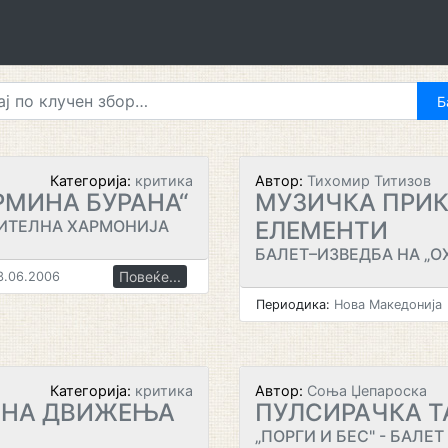
Категорија:
критика
Автор:
Тихомир Титизов
РМИНА БУРАНА“
МУЗИЧКА ПРИК
ИТЕЛНА ХАРМОНИЈА
ЕЛЕМЕНТИ
БАЛЕТ–ИЗВЕДБА НА „О
Повеќе...
.06.2006
Периодика:
Нова Македонија
Категорија:
критика
Автор:
Соња Џепароска
А НА ДВИЖЕЊА
ПУЛСИРАЧКА Т
„ПОРГИ И БЕС" - БАЛЕТ