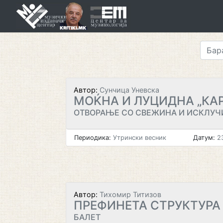
Skip
to
content
Автор:
Сунчица Уневска
МОЌНА И ЛУЦИДНА „КА
ОТВОРАЊЕ СО СВЕЖИНА И ИСКЛУЧ
Периодика:
Утрински весник
Датум:
23
Автор:
Тихомир Титизов
ПРЕФИНЕТА СТРУКТУР
БАЛЕТ