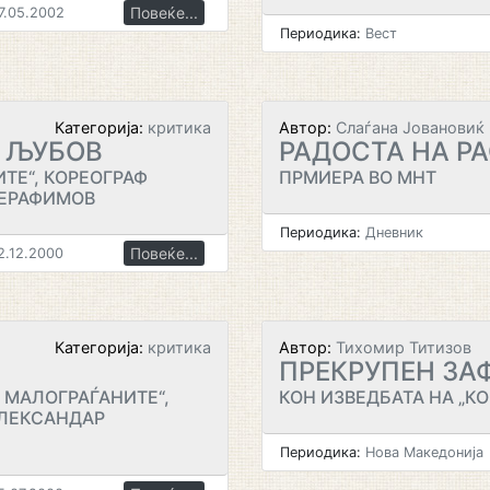
Повеќе...
7.05.2002
Периодика:
Вест
Категорија:
критика
Автор:
Слаѓана Јовановиќ
 ЉУБОВ
РАДОСТА НА Р
ТЕ“, КОРЕОГРАФ
ПРМИЕРА ВО МНТ
СЕРАФИМОВ
Периодика:
Дневник
Повеќе...
.12.2000
Категорија:
критика
Автор:
Тихомир Титизов
ПРЕКРУПЕН ЗА
 МАЛОГРАЃАНИТЕ“,
КОН ИЗВЕДБАТА НА „КО
АЛЕКСАНДАР
Периодика:
Нова Македонија