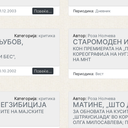
Повеќе...
1.12.2003
Периодика:
Дневник
Категорија:
критика
Автор:
Роза Нолчева
ЉУБОВ,
СТАРОМОДЕН И
КОН ПРЕМИЕРАТА НА „П
КОРЕОГРАФИЈА НА НУГ
 БЕС",
НА МНТ
Повеќе...
0.10.2002
Периодика:
Вест
Категорија:
критика
Автор:
Роза Нолчева
 ЕГЗИБИЦИЈА
МАТИНЕ, „ШТО 
КИТЕ НА МАЈСКИТЕ
ЗА ОБНОВАТА НА КУСИТ
„ШТРАУСИЈАДА“ ВО КО
ОЛГА МИЛОСАВЛЕВА; П