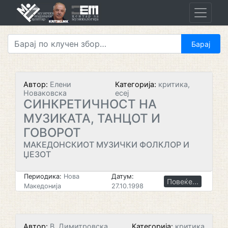
Skip
to
content
Автор:
Елени
Категорија:
критика,
Новаковска
есеј
СИНКРЕТИЧНОСТ НА
МУЗИКАТА, ТАНЦОТ И
ГОВОРОТ
МАКЕДОНСКИОТ МУЗИЧКИ ФОЛКЛОР И
ЏЕЗОТ
Периодика:
Нова
Датум:
Повеќе...
Македонија
27.10.1998
Автор:
В. Димитровска
Категорија:
критика