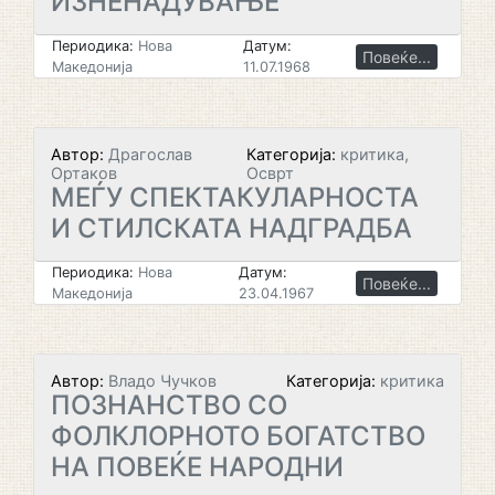
ИЗНЕНАДУВАЊЕ
Периодика:
Нова
Датум:
Повеќе...
Македонија
11.07.1968
Автор:
Драгослав
Категорија:
критика,
Ортаков
Осврт
МЕЃУ СПЕКТАКУЛАРНОСТА
И СТИЛСКАТА НАДГРАДБА
Периодика:
Нова
Датум:
Повеќе...
Македонија
23.04.1967
Автор:
Владо Чучков
Категорија:
критика
ПОЗНАНСТВО СО
ФОЛКЛОРНОТО БОГАТСТВО
НА ПОВЕЌЕ НАРОДНИ