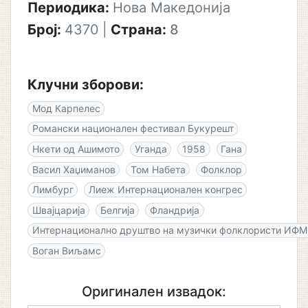
Периодика:
Нова Македонија
Број:
4370
|
Страна:
8
Клучни зборови:
Мод Карпелес
Романски национален фестивал Букурешт
Нкети од Ашимото
Уганда
1958
Гана
Васил Хаџиманов
Том Набета
Фолклор
Лимбург
Лиеж Интернационален конгрес
Швајцарија
Белгија
Фландрија
Интернационално друштво на музички фолклористи ИФ
Воган Виљамс
Оригинален извадок: