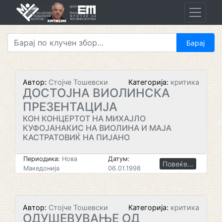
Skip
to
content
Автор:
Стојче Тошевски
Категорија:
критика
ДОСТОЈНА ВИОЛИНСКА
ПРЕЗЕНТАЦИЈА
КОН КОНЦЕРТОТ НА МИХАЈЛО
КУФОЈАНАКИС НА ВИОЛИНА И МАЈА
КАСТРАТОВИЌ НА ПИЈАНО
Периодика:
Нова
Датум:
Повеќе...
Македонија
06.01.1998
Автор:
Стојче Тошевски
Категорија:
критика
ОДУШЕВУВАЊЕ ОД