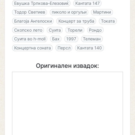
Евушка Трпкова-Елезовиќ
Кантата 147
Тодор Светиев
пиколо и оргуљи
Мартини
Благоја Ангелоски
Концерт за труба
Токата
Скопско лето
Суита
Торели
Рондо
Суита во h-moll
Бах
1997
Телеман
Концертна соната
Персл
Кантата 140
Оригинален извадок: