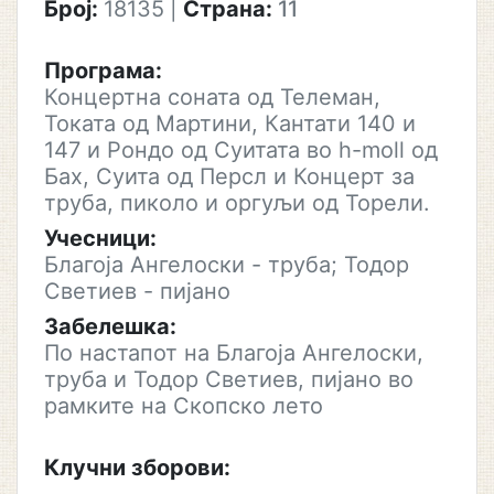
Број:
18135
|
Страна:
11
Програма:
Концертна соната од Телеман,
Токата од Мартини, Кантати 140 и
147 и Рондо од Суитата во h-moll од
Бах, Суита од Персл и Концерт за
труба, пиколо и оргуљи од Торели.
Учесници:
Благоја Ангелоски - труба; Тодор
Светиев - пијано
Забелешка:
По настапот на Благоја Ангелоски,
труба и Тодор Светиев, пијано во
рамките на Скопско лето
Клучни зборови: