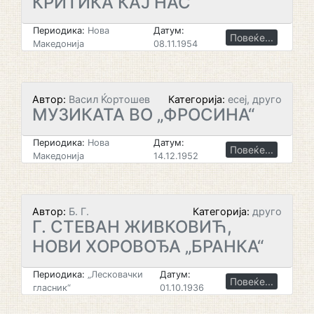
КРИТИКА КАЈ НАС
Периодика:
Нова
Датум:
Повеќе...
Македонија
08.11.1954
Автор:
Васил Ќортошев
Категорија:
есеј, друго
МУЗИКАТА ВО „ФРОСИНА“
Периодика:
Нова
Датум:
Повеќе...
Македонија
14.12.1952
Автор:
Б. Г.
Категорија:
друго
Г. СТЕВАН ЖИВКОВИЋ,
НОВИ ХОРОВОЂА „БРАНКА“
Периодика:
„Лесковачки
Датум:
Повеќе...
гласник“
01.10.1936