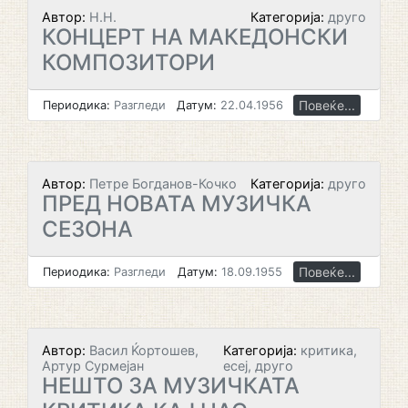
Автор:
Н.Н.
Категорија:
друго
КОНЦЕРТ НА МАКЕДОНСКИ
КОМПОЗИТОРИ
Повеќе...
Периодика:
Разгледи
Датум:
22.04.1956
Автор:
Петре Богданов-Кочко
Категорија:
друго
ПРЕД НОВАТА МУЗИЧКА
СЕЗОНА
Повеќе...
Периодика:
Разгледи
Датум:
18.09.1955
Автор:
Васил Ќортошев,
Категорија:
критика,
Артур Сурмејан
есеј, друго
НЕШТО ЗА МУЗИЧКАТА