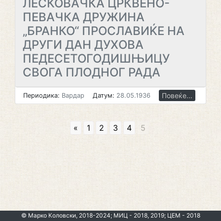
ЛЕСКОВАЧКА ЦРКВЕНО-
ПЕВАЧКА ДРУЖИНА
„БРАНКО“ ПРОСЛАВИЌЕ НА
ДРУГИ ДАН ДУХОВА
ПЕДЕСЕТОГОДИШЊИЦУ
СВОГА ПЛОДНОГ РАДА
Повеќе...
Периодика:
Вардар
Датум:
28.05.1936
«
1
2
3
4
5
© Марко Коловски, 2018-2024; МИЦ - 2018, 2019; ЦЕМ - 2018