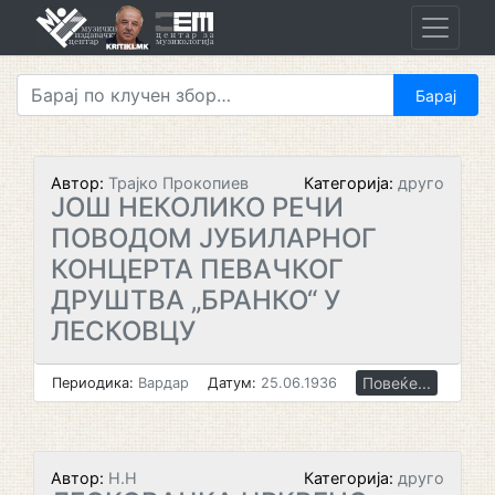
Skip
to
content
Автор:
Трајко Прокопиев
Категорија:
друго
ЈОШ НЕКОЛИКО РЕЧИ
ПОВОДОМ ЈУБИЛАРНОГ
КОНЦЕРТА ПЕВАЧКОГ
ДРУШТВА „БРАНКО“ У
ЛЕСКОВЦУ
Повеќе...
Периодика:
Вардар
Датум:
25.06.1936
Автор:
Н.Н
Категорија:
друго