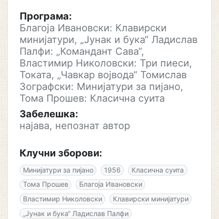
Програма:
Благоја Ивановски: Клавирски
минијатури, „Јунак и бука“ Ладислав
Палфи: „Командант Сава“,
Властимир Николовски: Три пиеси,
Токата, „Чавкар војвода“ Томислав
Зографски: Минијатури за пијано,
Тома Прошев: Класична суита
Забелешка:
најава, непознат автор
Клучни зборови:
Минијатури за пијано
1956
Класична суита
Тома Прошев
Благоја Ивановски
Властимир Николовски
Клавирски минијатури
„Јунак и бука“ Ладислав Палфи