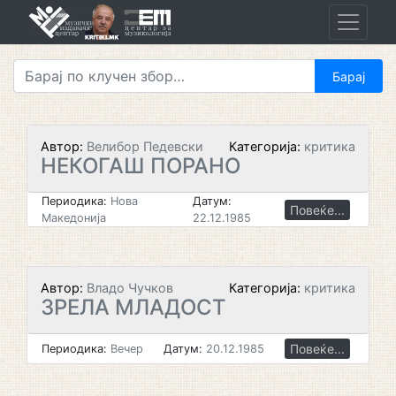
Skip
to
content
Автор:
Велибор Педевски
Категорија:
критика
НЕКОГАШ ПОРАНО
Периодика:
Нова
Датум:
Повеќе...
Македонија
22.12.1985
Автор:
Владо Чучков
Категорија:
критика
ЗРЕЛА МЛАДОСТ
Повеќе...
Периодика:
Вечер
Датум:
20.12.1985