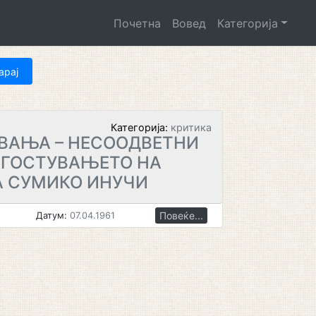
Почетна
Вовед
Категорија
Категорија:
критика
ВАЊА – НЕСООДВЕТНИ
О ГОСТУВАЊЕТО НА
А СУМИКО ИНУЧИ
Повеќе...
Датум:
07.04.1961