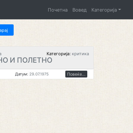
Почетна
Вовед
Категорија
а
Категорија:
критика
О И ПОЛЕТНО
Повеќе...
Датум:
29.07.1975