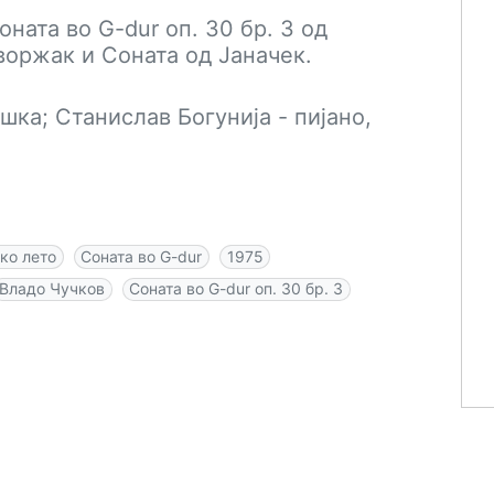
ната во G-dur оп. 30 бр. 3 од
воржак и Соната од Јаначек.
шка; Станислав Богунија - пијано,
ко лето
Соната во G-dur
1975
Владо Чучков
Соната во G-dur оп. 30 бр. 3