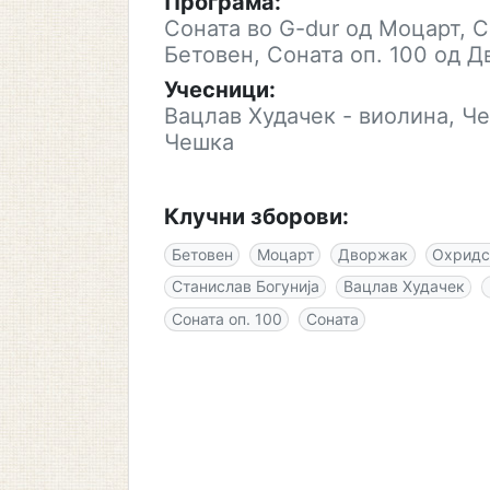
Програма:
Соната во G-dur од Моцарт, Со
Бетовен, Соната оп. 100 од Д
Учесници:
Вацлав Худачек - виолина, Че
Чешка
Клучни зборови:
Бетовен
Моцарт
Дворжак
Охридс
Станислав Богунија
Вацлав Худачек
Соната оп. 100
Соната