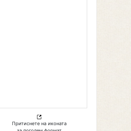
Притиснете на иконата
за поголем формат