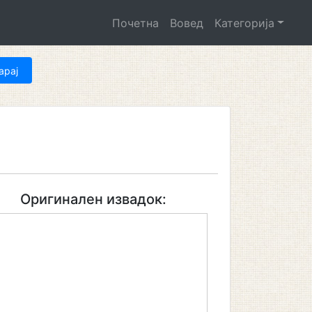
Почетна
Вовед
Категорија
Оригинален извадок: