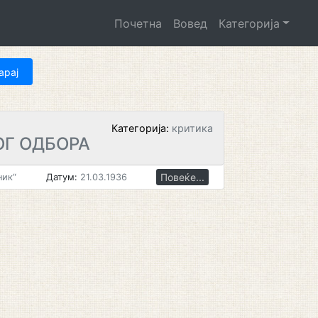
Почетна
Вовед
Категорија
Категорија:
критика
ОГ ОДБОРА
Повеќе...
ник“
Датум:
21.03.1936