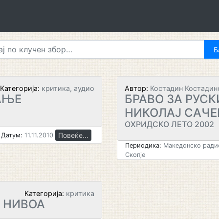
Категорија:
критика, аудио
Автор:
Костадин Костадин
АЊЕ
БРАВО ЗА РУС
НИКОЛАЈ САЧЕ
ОХРИДСКО ЛЕТО 2002
Повеќе...
Датум:
11.11.2010
Периодика:
Македонско радио
Скопје
Категорија:
критика
Е НИВОА