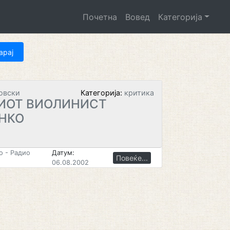
Почетна
Вовед
Категорија
овски
Категорија:
критика
КИОТ ВИОЛИНИСТ
НКО
 - Радио
Датум:
Повеќе...
06.08.2002