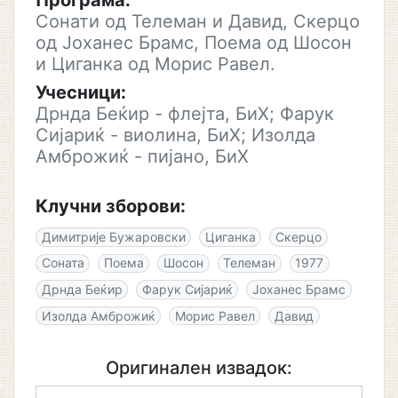
Програма:
Сонати од Телеман и Давид, Скерцо
од Јоханес Брамс, Поема од Шосон
и Циганка од Морис Равел.
Учесници:
Дрнда Беќир - флејта, БиХ; Фарук
Сијариќ - виолина, БиХ; Изолда
Амброжиќ - пијано, БиХ
Клучни зборови:
Димитрије Бужаровски
Циганка
Скерцо
Соната
Поема
Шосон
Телеман
1977
Дрнда Беќир
Фарук Сијариќ
Јоханес Брамс
Изолда Амброжиќ
Морис Равел
Давид
Оригинален извадок: