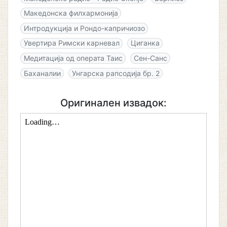
Македонскa филхармонија
Интродукција и Рондо-капричиозо
Увертира Римски карневал
Циганка
Медитација од операта Таис
Сен-Санс
Баханалии
Унгарска рапсодија бр. 2
Оригинален извадок: