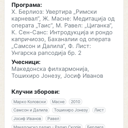
Програма:
Х. Берлиоз: Увертира „Римски
карневал“, Ж. Масне: Медитација од
операта „Таис“, М. Равел: „Циганка“,
К. Сен-Санс: Интродукција и рондо
капричиозо, Баханалии од операта
„Самсон и Далила“, Ф. Лист:
Унгарска рапсодија бр. 2
Учесници:
Македонска филхармонија,
Тошихиро Јонезу, Јосиф Иванов
Клучни зборови:
Марко Коловски
Масне
2010
Самсон и Далила
Тошихиро Јонезу
Лист
Јосиф Иванов
Равел
Македонско радио - Радио Скопје
Берлиоз