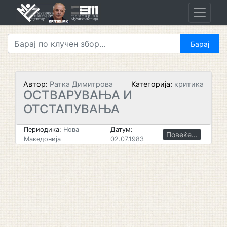
Skip
to
content
Автор:
Ратка Димитрова
Категорија:
критика
ОСТВАРУВАЊА И
ОТСТАПУВАЊА
Периодика:
Нова
Датум:
Повеќе...
Македонија
02.07.1983