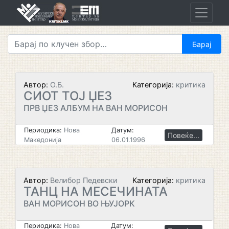
Skip
to
content
Автор:
О.Б.
Категорија:
критика
СИОТ ТОЈ ЏЕЗ
ПРВ ЏЕЗ АЛБУМ НА ВАН МОРИСОН
Периодика:
Нова
Датум:
Повеќе...
Македонија
06.01.1996
Автор:
Велибор Педевски
Категорија:
критика
ТАНЦ НА МЕСЕЧИНАТА
ВАН МОРИСОН ВО ЊУЈОРК
Периодика:
Нова
Датум: