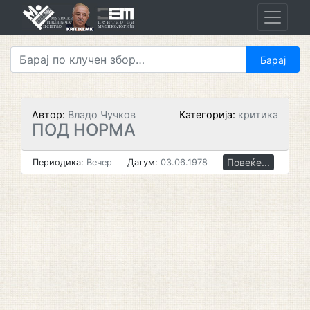
Skip
to
content
Автор:
Владо Чучков
Категорија:
критика
ПОД НОРМА
Повеќе...
Периодика:
Вечер
Датум:
03.06.1978