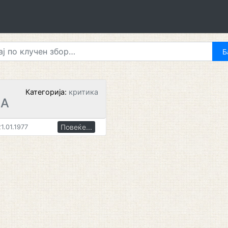
Категорија:
критика
ПА
Повеќе...
1.01.1977