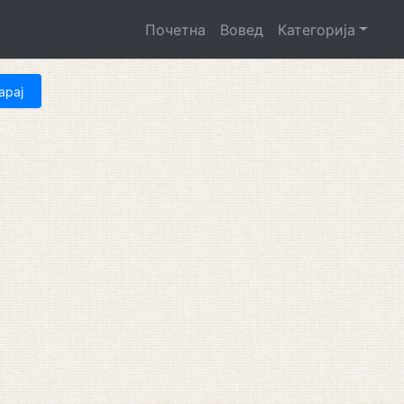
Почетна
Вовед
Категорија