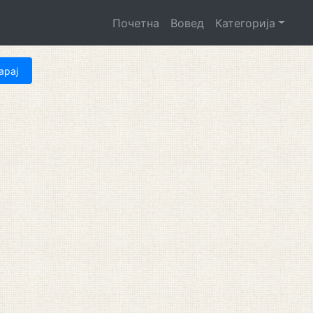
Почетна
Вовед
Категорија