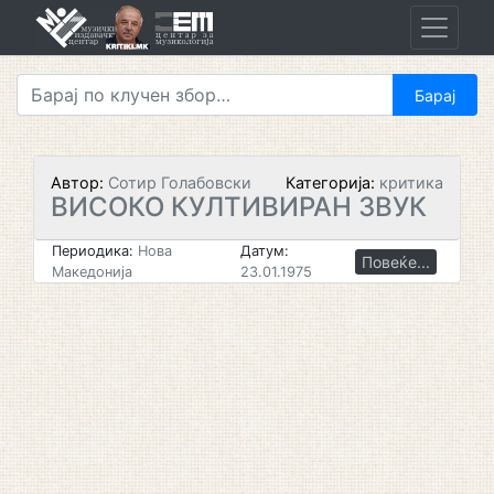
Skip
to
content
Автор:
Сотир Голабовски
Категорија:
критика
ВИСОКО КУЛТИВИРАН ЗВУК
Периодика:
Нова
Датум:
Повеќе...
Македонија
23.01.1975