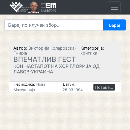
Skip
to
content
Автор:
Викторија Коларовска-
Категорија:
Гмирја
критика
ВПЕЧАТЛИВ ГЕСТ
КОН НАСТАПОТ НА ХОР ГЛОРИЈА ОД
ЛАВОВ-УКРАИНА
Периодика:
Нова
Датум:
Повеќе...
Македонија
25.03.1994