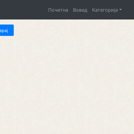
Почетна
Вовед
Категорија