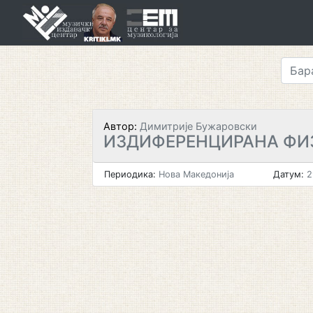
Skip
to
content
Автор:
Димитрије Бужаровски
ИЗДИФЕРЕНЦИРАНА Ф
Периодика:
Нова Македонија
Датум:
2