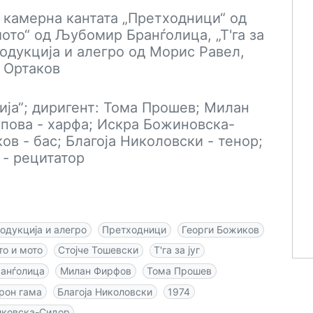
, камерна кантата „Претходници“ од
ото“ од Љубомир Бранѓолица, „Т'га за
родукција и алегро од Морис Равел,
 Ортаков
ја“; диригент: Тома Прошев; Милан
опова - харфа; Искра Божиновска-
ов - бас; Благоја Николовски - тенор;
- рецитатор
одукција и алегро
Претходници
Георги Божиков
то и мото
Стојче Тошевски
Т'га за југ
анѓолица
Милан Фирфов
Тома Прошев
рон гама
Благоја Николовски
1974
лковска-Сидор