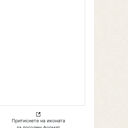
Притиснете на иконата
за поголем формат