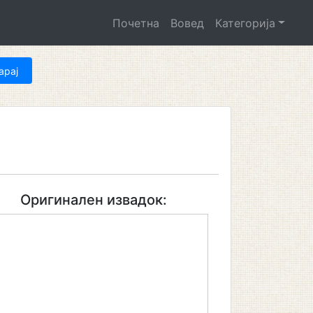
Почетна
Вовед
Категорија
Оригинален извадок: