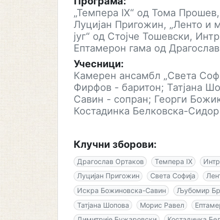
Програма:
„Темпера IX“ од Тома Прошев
Луцијан Пригожин, „Ленто и м
југ“ од Стојче Тошевски, Инт
Ептамерон гама од Драгослав
Учесници:
Камерен ансамбл „Света Софи
Фирфов - баритон; Татјана Ш
Савин - сопран; Георги Божик
Костадинка Белковска-Сидор 
Клучни зборови:
Драгослав Ортаков
Темпера IX
Интр
Луцијан Пригожин
Света Софија
Лен
Искра Божиновска-Савин
Љубомир Бр
Татјана Шопова
Морис Равел
Ептаме
Димитрије Бужаровски
Костадинка Бе