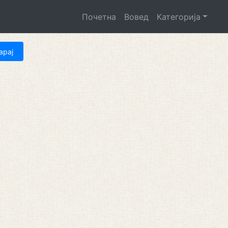
Почетна
Вовед
Категорија