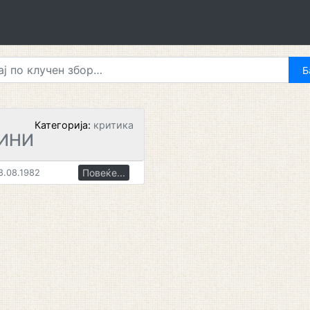
Категорија:
критика
ИНИ
Повеќе...
8.08.1982