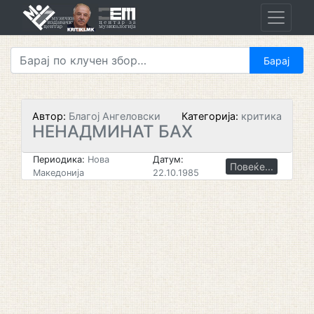
Skip
to
content
Автор:
Благој Ангеловски
Категорија:
критика
НЕНАДМИНАТ БАХ
Периодика:
Нова
Датум:
Повеќе...
Македонија
22.10.1985