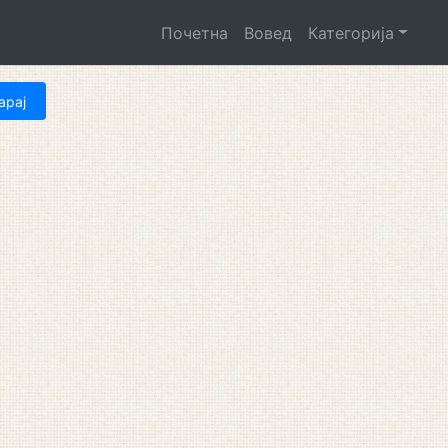
Почетна
Вовед
Категорија