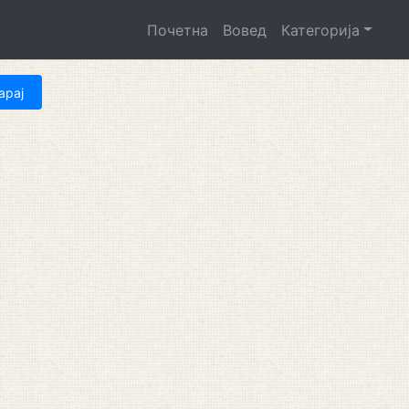
Почетна
Вовед
Категорија