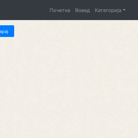
Почетна
Вовед
Категорија