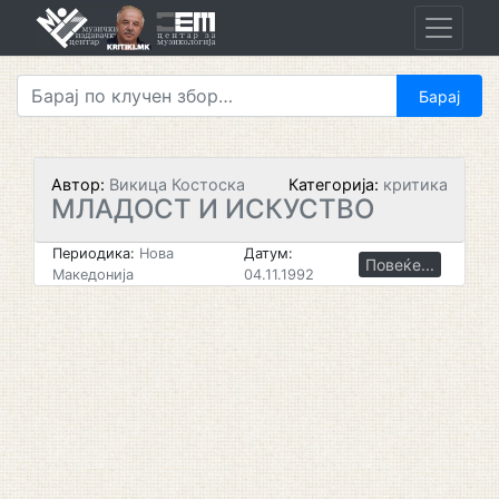
Skip
to
content
Автор:
Викица Костоска
Категорија:
критика
МЛАДОСТ И ИСКУСТВО
Периодика:
Нова
Датум:
Повеќе...
Македонија
04.11.1992