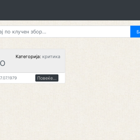
Категорија:
критика
ВО
Повеќе...
7.07.1979