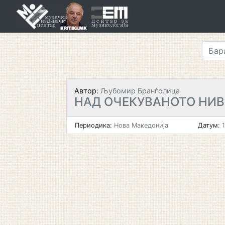
Skip
to
content
Автор:
Љубомир Бранѓолица
НАД ОЧЕКУВАНОТО НИ
Периодика:
Нова Македонија
Датум:
1