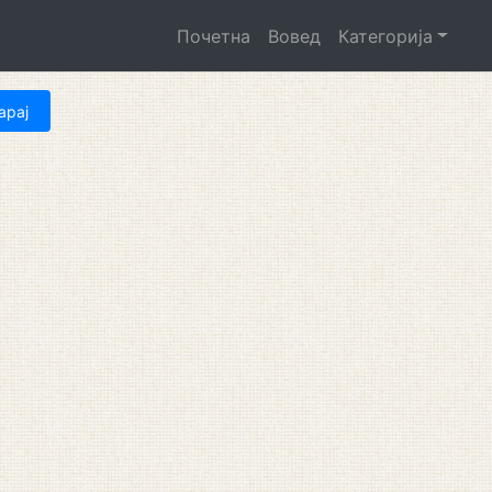
Почетна
Вовед
Категорија