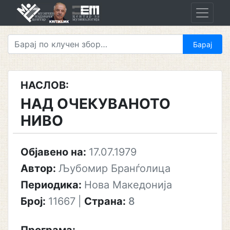
Skip
to
content
НАСЛОВ:
НАД ОЧЕКУВАНОТО
НИВО
Објавено на:
17.07.1979
Автор:
Љубомир Бранѓолица
Периодика:
Нова Македонија
Број:
11667
|
Страна:
8