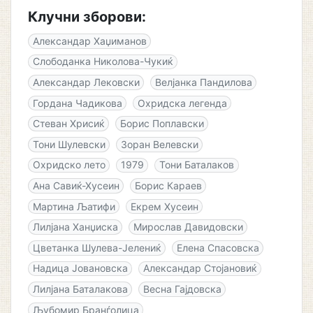
Клучни зборови:
Александар Хаџиманов
Слободанка Николова-Чукиќ
Александар Лековски
Велјанка Пандилова
Гордана Чадикова
Охридска легенда
Стеван Хрисиќ
Борис Поплавски
Тони Шулевски
Зоран Велевски
Охридско лето
1979
Тони Баталаков
Ана Савиќ-Хусеин
Борис Караев
Мартина Љатифи
Екрем Хусеин
Лилјана Ханџиска
Мирослав Давидовски
Цветанка Шулева-Јелениќ
Елена Спасовска
Надица Јовановска
Александар Стојановиќ
Лилјана Баталакова
Весна Гајдовска
Љубомир Бранѓолица