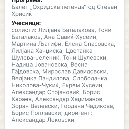
Програма:
Балет „Охридска легенда“ од Стеван
Хрисиќ
Учесници:
солисти: Лилјана Баталакова, Тони
Баталаков, Ана Савиќ-Хусеин,
Мартина Љатифи, Елена Спасовска,
Лилјана Ханџиска, Цветанка
Шулева-Јелениќ, Тони Шулевски,
Надица Јовановска, Весна
Гајдовска, Мирослав Давидовски,
Велјанка Пандилова, Слободанка
Николова-Чукиќ, Екрем Хусеин,
Александар Стојановиќ, Борис
Караев, Александар Хаџиманов,
Зоран Велевски, Гордана Чадикова,
Борис Поплавски; диригент:
Александар Лековски