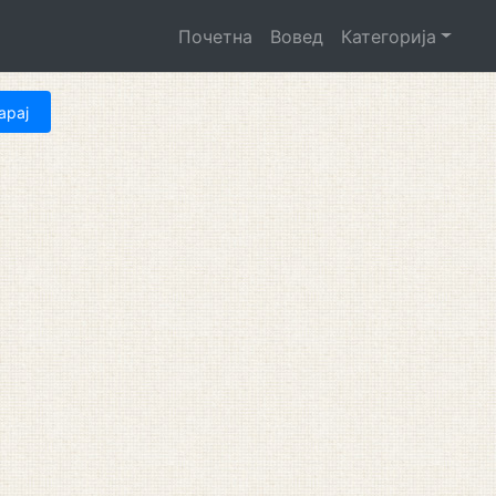
Почетна
Вовед
Категорија