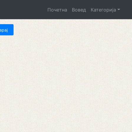
Почетна
Вовед
Категорија