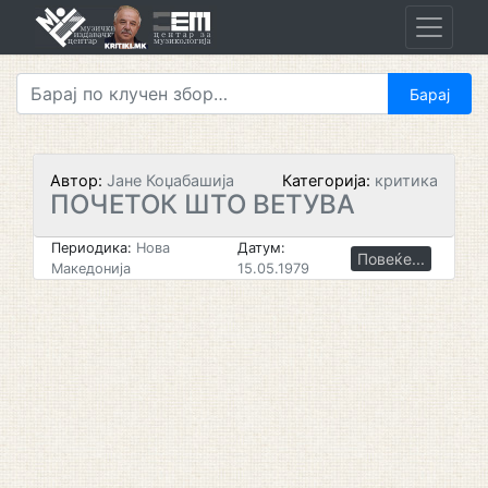
Skip
to
content
Автор:
Јане Коџабашија
Категорија:
критика
ПОЧЕТОК ШТО ВЕТУВА
Периодика:
Нова
Датум:
Повеќе...
Македонија
15.05.1979