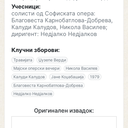
Учесници:
солисти од Софиската опера:
Благовеста Карнобатлова-Добрева,
Калуди Калудов, Никола Василев;
диригент: Недјалко Недјалков
Клучни зборови:
Травијата
Џузепе Верди
Мајски оперски вечери
Никола Василев
Калуди Калудов
Јане Коџабашија
1979
Благовеста Карнобатлова-Добрева
Недјалко Недјалков
Оригинален извадок: