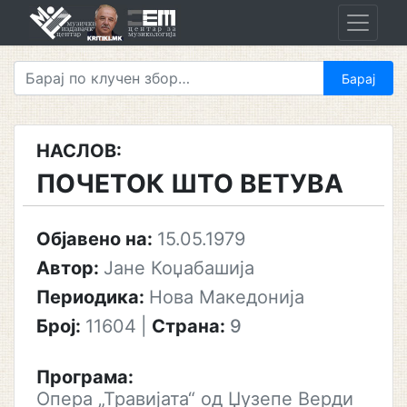
Skip
to
content
НАСЛОВ:
ПОЧЕТОК ШТО ВЕТУВА
Објавено на:
15.05.1979
Автор:
Јане Коџабашија
Периодика:
Нова Македонија
Број:
11604
|
Страна:
9
Програма:
Опера „Травијата“ од Џузепе Верди