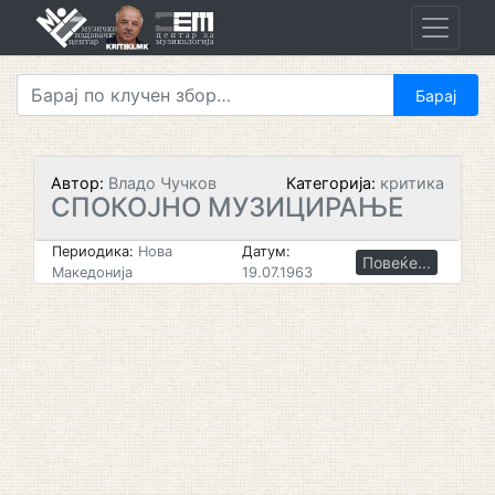
Skip
to
content
Автор:
Владо Чучков
Категорија:
критика
СПОКОЈНО МУЗИЦИРАЊЕ
Периодика:
Нова
Датум:
Повеќе...
Македонија
19.07.1963