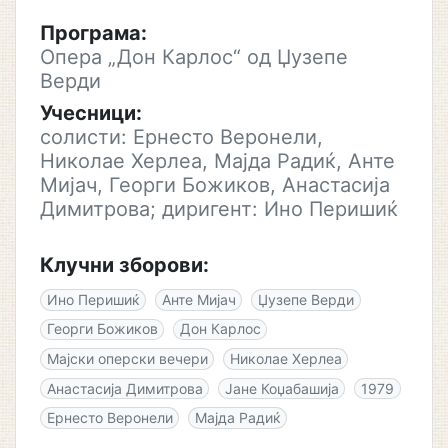
Програма:
Опера „Дон Карлос“ од Џузепе
Верди
Учесници:
солисти: Ернесто Веронели,
Николае Херлеа, Мајда Радиќ, Анте
Мијач, Георги Божиков, Анастасија
Димитрова; диригент: Ино Перишиќ
Клучни зборови:
Ино Перишиќ
Анте Мијач
Џузепе Верди
Георги Божиков
Дон Карлос
Мајски оперски вечери
Николае Херлеа
Анастасија Димитрова
Јане Коџабашија
1979
Ернесто Веронели
Мајда Радиќ