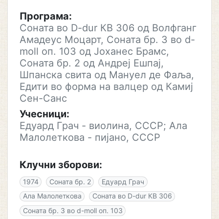
Програма:
Соната во D-dur КВ 306 од Волфганг
Амадеус Моцарт, Соната бр. 3 во d-
moll оп. 103 од Јоханес Брамс,
Соната бр. 2 од Андреј Ешпај,
Шпанска свита од Мануел де Фаља,
Едити во форма на валцер од Камиј
Сен-Санс
Учесници:
Едуард Грач - виолина, СССР; Ала
Малолеткова - пијано, СССР
Клучни зборови:
1974
Соната бр. 2
Едуард Грач
Ала Малолеткова
Соната во D-dur КВ 306
Соната бр. 3 во d-moll оп. 103