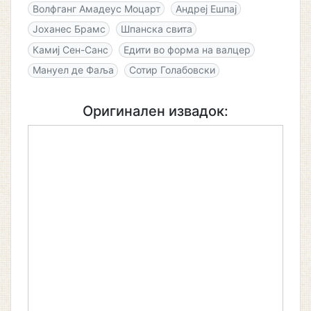
Волфганг Амадеус Моцарт
Андреј Ешпај
Јоханес Брамс
Шпанска свита
Камиј Сен-Санс
Едити во форма на валцер
Мануел де Фаља
Сотир Голабовски
Оригинален извадок: