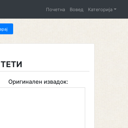
Почетна
Вовед
Категорија
ИТЕТИ
Оригинален извадок: