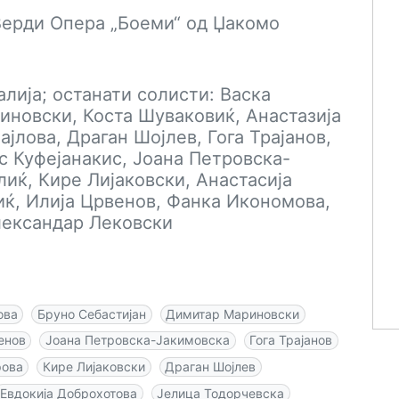
Верди Опера „Боеми“ од Џакомо
алија; останати солисти: Васка
иновски, Коста Шуваковиќ, Анастазија
лова, Драган Шојлев, Гога Трајанов,
с Куфејанакис, Јоана Петровска-
иќ, Кире Лијаковски, Анастасија
ќ, Илија Црвенов, Фанка Икономова,
лександар Лековски
ова
Бруно Себастијан
Димитар Мариновски
енов
Јоана Петровска-Јакимовска
Гога Трајанов
рова
Кире Лијаковски
Драган Шојлев
Евдокија Доброхотова
Јелица Тодорчевска