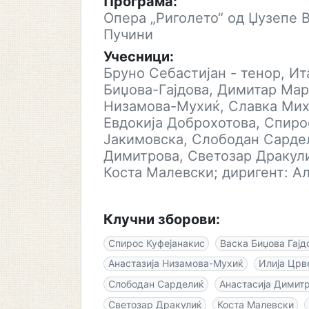
Програма:
Опера „Риголето“ од Џузепе 
Пучини
Учесници:
Бруно Себастијан - тенор, Ит
Биџова-Гајдова, Димитар Мар
Низамова-Мухиќ, Славка Михај
Евдокија Доброхотова, Спиро
Јакимовска, Слободан Сардел
Димитрова, Светозар Дракули
Коста Малевски; диригент: А
Клучни зборови:
Спирос Куфејанакис
Васка Биџова Гајд
Анастазија Низамова-Мухиќ
Илија Црв
Слободан Сарделиќ
Анастасија Димит
Светозар Дракулиќ
Коста Малевски