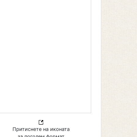
Притиснете на иконата
за поголем формат