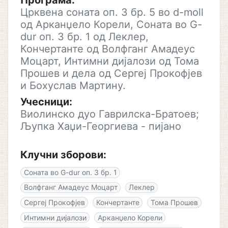
Програма:
Црквена соната оп. 3 бр. 5 во d-moll
од Арканџело Корели, Соната во G-
dur оп. 3 бр. 1 од Леклер,
Кончертанте од Волфганг Амадеус
Моцарт, Интимни дијалози од Тома
Прошев и дела од Сергеј Прокофјев
и Бохуслав Мартину.
Учесници:
Виолинско дуо Гаврилска-Братоев;
Љупка Хаџи-Георгиева - пијано
Клучни зборови:
Соната во G-dur оп. 3 бр. 1
Волфганг Амадеус Моцарт
Леклер
Сергеј Прокофјев
Кончертанте
Тома Прошев
Интимни дијалози
Арканџело Корели