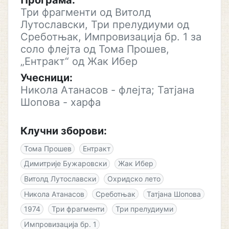
Програма:
Три фрагменти од Витолд
Лутославски, Три прелудиуми од
Среботњак, Импровизација бр. 1 за
соло флејта од Тома Прошев,
„Ентракт“ од Жак Ибер
Учесници:
Никола Атанасов - флејта; Татјана
Шопова - харфа
Клучни зборови:
Тома Прошев
Ентракт
Димитрије Бужаровски
Жак Ибер
Витолд Лутославски
Охридско лето
Никола Атанасов
Среботњак
Татјана Шопова
1974
Три фрагменти
Три прелудиуми
Импровизација бр. 1